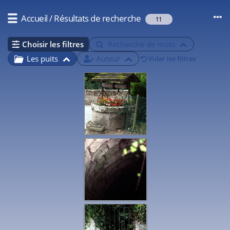
Accueil
/
Résultats de recherche
11
Choisir les filtres
Recherche de mots
Les puits
Auteur
Vider les filtres