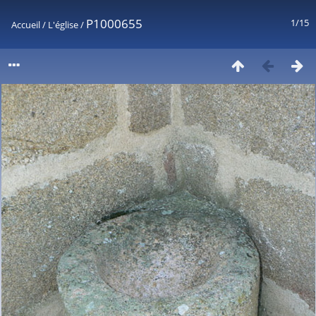
P1000655
1/15
Accueil
/
L'église
/