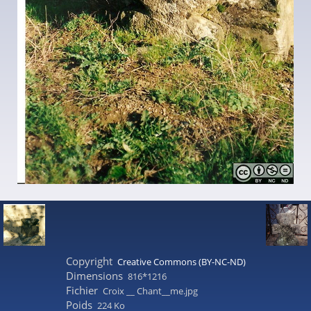
Copyright
Creative Commons (BY-NC-ND)
Dimensions
816*1216
Fichier
Croix __ Chant__me.jpg
Poids
224 Ko