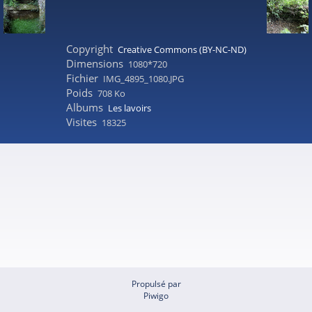
Copyright
Creative Commons (BY-NC-ND)
Dimensions
1080*720
Fichier
IMG_4895_1080.JPG
Poids
708 Ko
Albums
Les lavoirs
Visites
18325
Propulsé par
Piwigo