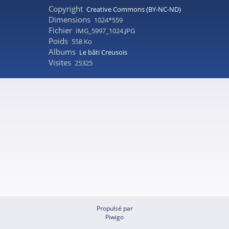
Copyright
Creative Commons (BY-NC-ND)
Dimensions
1024*559
Fichier
IMG_5997_1024.JPG
Poids
558 Ko
Albums
Le bâti Creusois
Visites
25325
Propulsé par
Piwigo