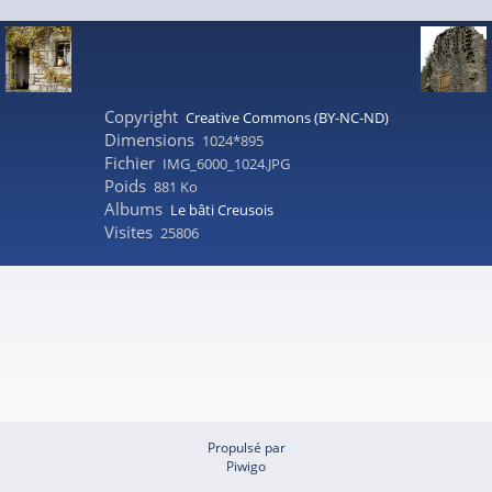
Copyright
Creative Commons (BY-NC-ND)
Dimensions
1024*895
Fichier
IMG_6000_1024.JPG
Poids
881 Ko
Albums
Le bâti Creusois
Visites
25806
Propulsé par
Piwigo