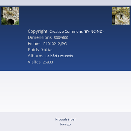
Copyright
Creative Commons (BY-NC-ND)
Dimensions
800*600
Fichier
P1010212.JPG
Poids
310 Ko
Albums
Le bâti Creusois
Visites
26833
Propulsé par
Piwigo