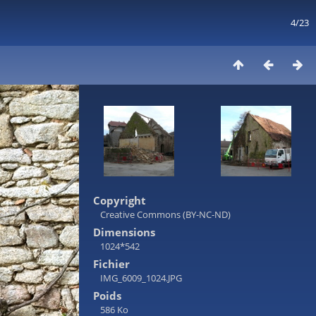
4/23
Copyright
Creative Commons (BY-NC-ND)
Dimensions
1024*542
Fichier
IMG_6009_1024.JPG
Poids
586 Ko