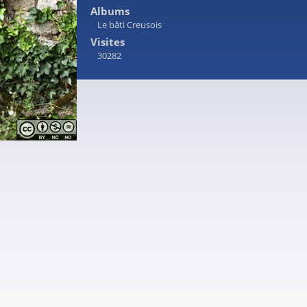
Albums
Le bâti Creusois
Visites
30282