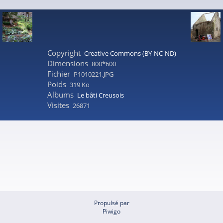
Copyright
Creative Commons (BY-NC-ND)
Dimensions
800*600
Fichier
P1010221.JPG
Poids
319 Ko
Albums
Le bâti Creusois
Visites
26871
Propulsé par
Piwigo