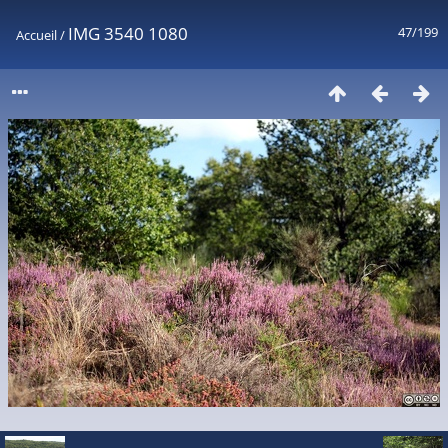
IMG 3540 1080
47/199
Accueil
/