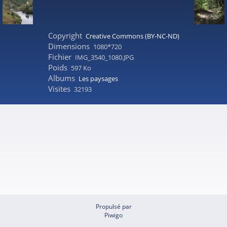
Copyright
Creative Commons (BY-NC-ND)
Dimensions
1080*720
Fichier
IMG_3540_1080.JPG
Poids
597 Ko
Albums
Les paysages
Visites
32193
Propulsé par
Piwigo