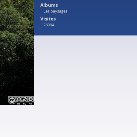
Albums
Les paysages
Visites
28994