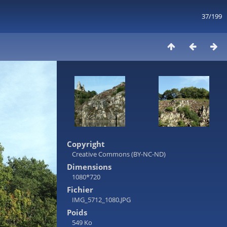
37/199
Copyright
Creative Commons (BY-NC-ND)
Dimensions
1080*720
Fichier
IMG_5712_1080.JPG
Poids
549 Ko