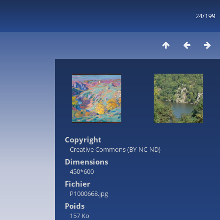
24/199
Copyright
Creative Commons (BY-NC-ND)
Dimensions
450*600
Fichier
P1000668.jpg
Poids
157 Ko