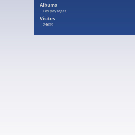
Albums
Les paysages
Visites
24659