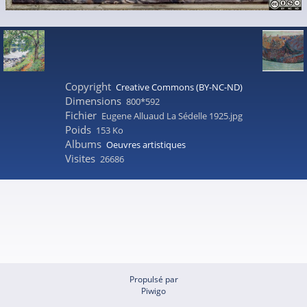
Copyright
Creative Commons (BY-NC-ND)
Dimensions
800*592
Fichier
Eugene Alluaud La Sédelle 1925.jpg
Poids
153 Ko
Albums
Oeuvres artistiques
Visites
26686
Propulsé par
Piwigo