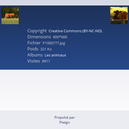
Copyright
Creative Commons (BY-NC-ND)
Dimensions
800*600
Fichier
P1000777.jpg
Poids
321 Ko
Albums
Les animaux
Visites
8911
Propulsé par
Piwigo