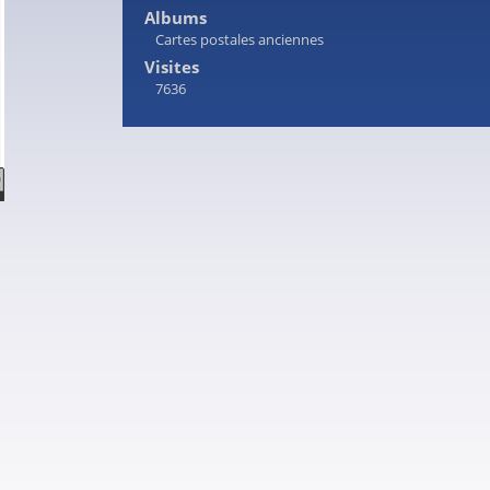
Albums
Cartes postales anciennes
Visites
7636