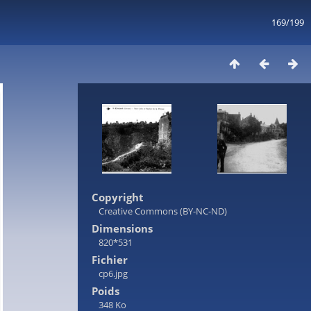
169/199
Copyright
Creative Commons (BY-NC-ND)
Dimensions
820*531
Fichier
cp6.jpg
Poids
348 Ko