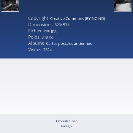
Copyright
Creative Commons (BY-NC-ND)
Dimensions
820*531
Fichier
cp6.jpg
Poids
348 Ko
Albums
Cartes postales anciennes
Visites
7624
Propulsé par
Piwigo