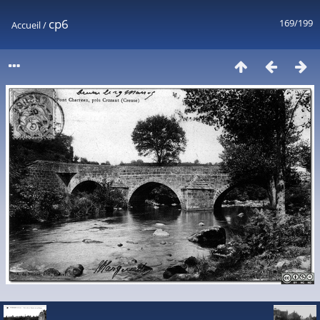
cp6
169/199
Accueil
/