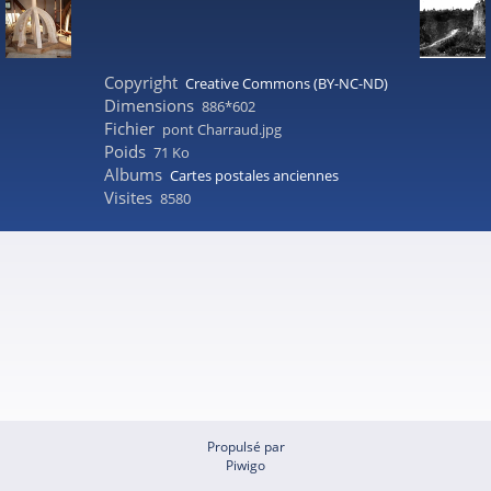
Copyright
Creative Commons (BY-NC-ND)
Dimensions
886*602
Fichier
pont Charraud.jpg
Poids
71 Ko
Albums
Cartes postales anciennes
Visites
8580
Propulsé par
Piwigo