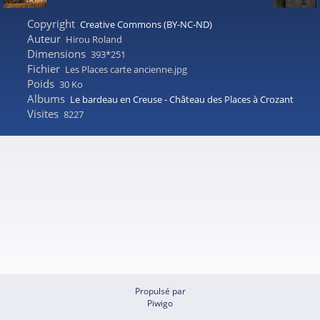
Copyright
Creative Commons (BY-NC-ND)
Auteur
Hirou Roland
Dimensions
393*251
Fichier
Les Places carte ancienne.jpg
Poids
30 Ko
Albums
Le bardeau en Creuse - Château des Places à Crozant
Visites
8227
Propulsé par
Piwigo