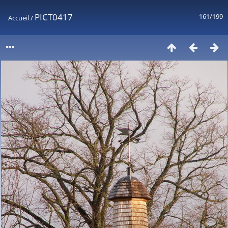
PICT0417
161/199
Accueil
/