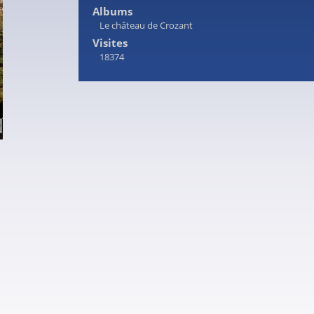
Albums
Le château de Crozant
Visites
18374