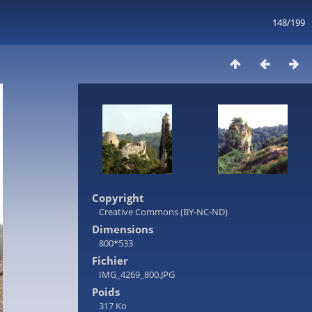
148/199
Copyright
Creative Commons (BY-NC-ND)
Dimensions
800*533
Fichier
IMG_4269_800.JPG
Poids
317 Ko