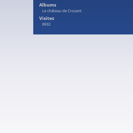
Albums
Le château de Crozant
Visites
8932