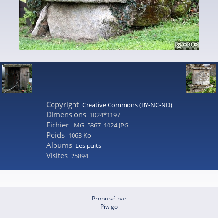
Copyright
Creative Commons (BY-NC-ND)
Dimensions
1024*1197
Fichier
IMG_5867_1024.JPG
Poids
1063 Ko
Albums
Les puits
Visites
25894
Propulsé par
Piwigo