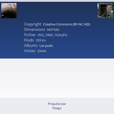
Copyright
Creative Commons (BY-NC-ND)
Dimensions
943*683
Fichier
IMG_5966_1024.JPG
Poids
359 Ko
Albums
Les puits
Visites
20444
Propulsé par
Piwigo