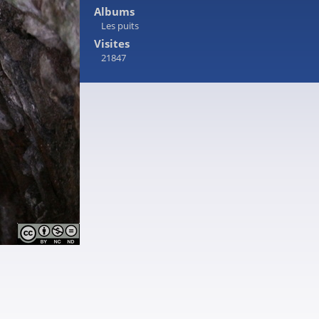
Albums
Les puits
Visites
21847