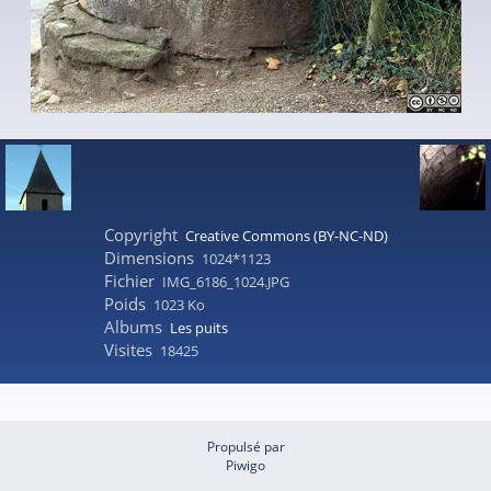
Copyright
Creative Commons (BY-NC-ND)
Dimensions
1024*1123
Fichier
IMG_6186_1024.JPG
Poids
1023 Ko
Albums
Les puits
Visites
18425
Propulsé par
Piwigo