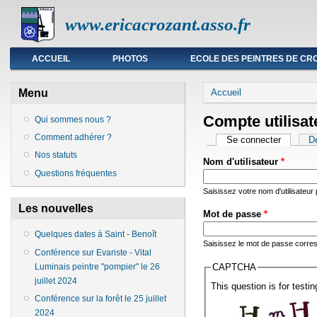
www.ericacrozant.asso.fr
Menu principal
ACCUEIL
PHOTOS
ECOLE DES PEINTRES DE CR
Vous êtes ici
Menu
Accueil
Compte utilisat
Qui sommes nous ?
Comment adhérer ?
Onglets princip
Se connecter
(onglet a
D
Nos statuts
Nom d'utilisateur
*
Questions fréquentes
Saisissez votre nom d'utilisateur
Les nouvelles
Mot de passe
*
Quelques dates à Saint - Benoît
Saisissez le mot de passe corresp
Conférence sur Evariste - Vital
Luminais peintre "pompier" le 26
CAPTCHA
juillet 2024
This question is for test
Conférence sur la forêt le 25 juillet
2024