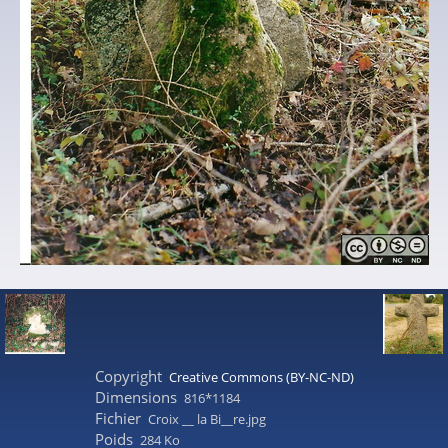
Copyright
Creative Commons (BY-NC-ND)
Dimensions
816*1184
Fichier
Croix __ la Bi__re.jpg
Poids
284 Ko