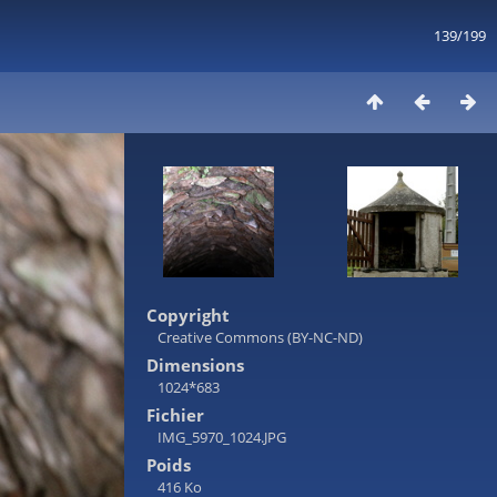
139/199
Copyright
Creative Commons (BY-NC-ND)
Dimensions
1024*683
Fichier
IMG_5970_1024.JPG
Poids
416 Ko