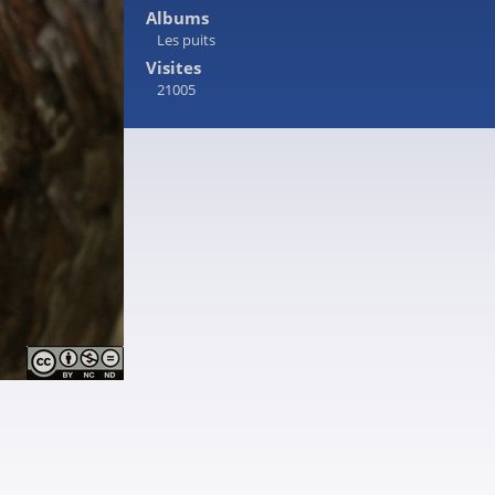
Albums
Les puits
Visites
21005