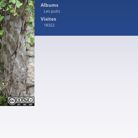
Albums
Les puits
Visites
18322