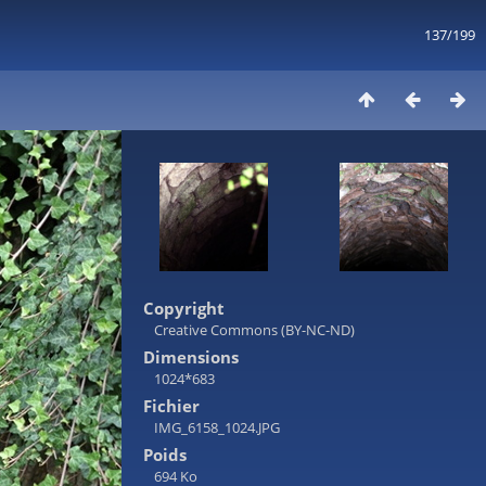
137/199
Copyright
Creative Commons (BY-NC-ND)
Dimensions
1024*683
Fichier
IMG_6158_1024.JPG
Poids
694 Ko