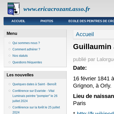
www.ericacrozant.asso.fr
Menu principal
ACCUEIL
PHOTOS
ECOLE DES PEINTRES DE CR
Vous êtes ici
Accueil
Menu
Qui sommes nous ?
Guillaumin
Comment adhérer ?
Nos statuts
publié par
Lalorgu
Questions fréquentes
Date:
Les nouvelles
16 février 1841 
Grignon, à Orly.
Quelques dates à Saint - Benoît
Conférence sur Evariste - Vital
Lieu de naissa
Luminais peintre "pompier" le 26
juillet 2024
Paris
Conférence sur la forêt le 25 juillet
*
http://fr.wikip
2024