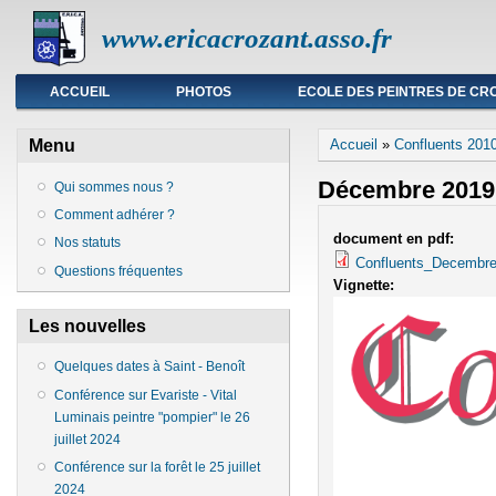
www.ericacrozant.asso.fr
Menu principal
ACCUEIL
PHOTOS
ECOLE DES PEINTRES DE CR
Vous êtes ici
Menu
Accueil
»
Confluents 201
Décembre 2019
Qui sommes nous ?
Comment adhérer ?
document en pdf:
Nos statuts
Confluents_Decembre
Questions fréquentes
Vignette:
Les nouvelles
Quelques dates à Saint - Benoît
Conférence sur Evariste - Vital
Luminais peintre "pompier" le 26
juillet 2024
Conférence sur la forêt le 25 juillet
2024