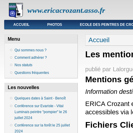
www.ericacrozant.asso.fr
Menu principal
ACCUEIL
PHOTOS
ECOLE DES PEINTRES DE CR
Vous êtes ici
Accueil
Menu
Qui sommes nous ?
Les mentio
Comment adhérer ?
Nos statuts
publié par
Lalorgu
Questions fréquentes
Mentions g
Les nouvelles
Information dest
Quelques dates à Saint - Benoît
ERICA Crozant es
Conférence sur Evariste - Vital
accessibles via l
Luminais peintre "pompier" le 26
juillet 2024
Fichiers Cli
Conférence sur la forêt le 25 juillet
2024