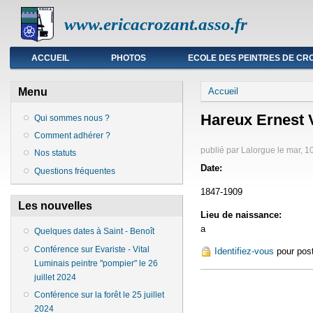
www.ericacrozant.asso.fr
Menu principal
ACCUEIL
PHOTOS
ECOLE DES PEINTRES DE CR
Vous êtes ici
Menu
Accueil
Hareux Ernest 
Qui sommes nous ?
Comment adhérer ?
publié par
Lalorgue
le
mar, 1
Nos statuts
Date:
Questions fréquentes
1847-1909
Les nouvelles
Lieu de naissance:
a
Quelques dates à Saint - Benoît
Conférence sur Evariste - Vital
Identifiez-vous
pour pos
Luminais peintre "pompier" le 26
juillet 2024
Conférence sur la forêt le 25 juillet
2024