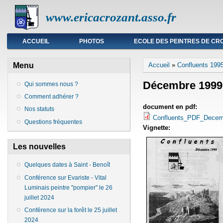
www.ericacrozant.asso.fr
Menu principal
ACCUEIL
PHOTOS
ECOLE DES PEINTRES DE CR
Vous êtes ici
Menu
Accueil
»
Confluents 199
Décembre 1999
Qui sommes nous ?
Comment adhérer ?
document en pdf:
Nos statuts
Confluents_PDF_Dece
Questions fréquentes
Vignette:
Les nouvelles
Quelques dates à Saint - Benoît
Conférence sur Evariste - Vital
Luminais peintre "pompier" le 26
juillet 2024
Conférence sur la forêt le 25 juillet
2024