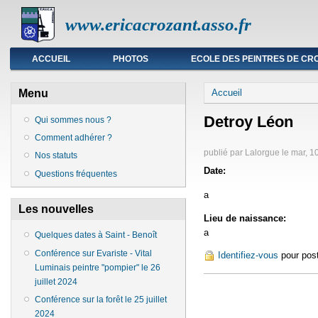
www.ericacrozant.asso.fr
Menu principal
ACCUEIL
PHOTOS
ECOLE DES PEINTRES DE CR
Vous êtes ici
Menu
Accueil
Detroy Léon
Qui sommes nous ?
Comment adhérer ?
publié par
Lalorgue
le
mar, 1
Nos statuts
Date:
Questions fréquentes
a
Les nouvelles
Lieu de naissance:
a
Quelques dates à Saint - Benoît
Conférence sur Evariste - Vital
Identifiez-vous
pour pos
Luminais peintre "pompier" le 26
juillet 2024
Conférence sur la forêt le 25 juillet
2024