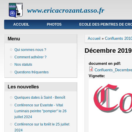
www.ericacrozant.asso.fr
Menu principal
ACCUEIL
PHOTOS
ECOLE DES PEINTRES DE CR
Vous êtes ici
Menu
Accueil
»
Confluents 201
Décembre 2019
Qui sommes nous ?
Comment adhérer ?
document en pdf:
Nos statuts
Confluents_Decembre
Questions fréquentes
Vignette:
Les nouvelles
Quelques dates à Saint - Benoît
Conférence sur Evariste - Vital
Luminais peintre "pompier" le 26
juillet 2024
Conférence sur la forêt le 25 juillet
2024