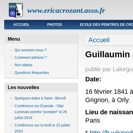
www.ericacrozant.asso.fr
Menu principal
ACCUEIL
PHOTOS
ECOLE DES PEINTRES DE CR
Vous êtes ici
Accueil
Menu
Qui sommes nous ?
Guillaumin
Comment adhérer ?
Nos statuts
publié par
Lalorgu
Questions fréquentes
Date:
Les nouvelles
16 février 1841 
Grignon, à Orly.
Quelques dates à Saint - Benoît
Conférence sur Evariste - Vital
Lieu de naissa
Luminais peintre "pompier" le 26
juillet 2024
Paris
Conférence sur la forêt le 25 juillet
*
http://fr.wikip
2024