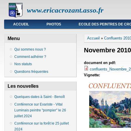
www.ericacrozant.asso.fr
Menu principal
ACCUEIL
PHOTOS
ECOLE DES PEINTRES DE CR
Vous êtes ici
Menu
Accueil
»
Confluents 201
Novembre 2010
Qui sommes nous ?
Comment adhérer ?
document en pdf:
Nos statuts
confluents_Novembre_2
Questions fréquentes
Vignette:
Les nouvelles
Quelques dates à Saint - Benoît
Conférence sur Evariste - Vital
Luminais peintre "pompier" le 26
juillet 2024
Conférence sur la forêt le 25 juillet
2024